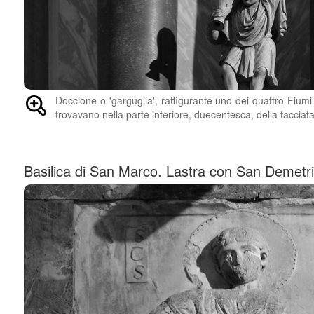
Doccione o 'garguglia', raffigurante uno dei quattro Fiumi 
trovavano nella parte inferiore, duecentesca, della facciat
Basilica di San Marco. Lastra con San Demetr