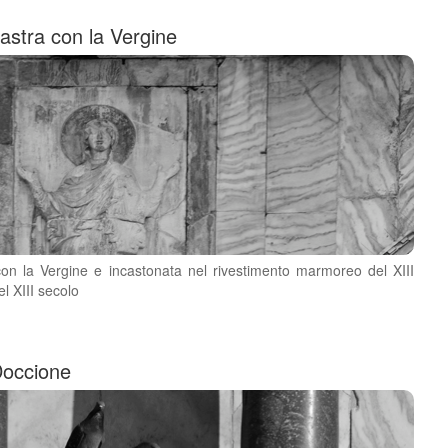
astra con la Vergine
 con la Vergine e incastonata nel rivestimento marmoreo del XIII
l XIII secolo
Doccione