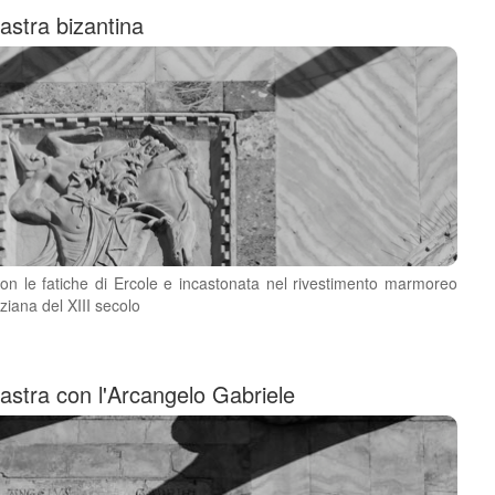
astra bizantina
con le fatiche di Ercole e incastonata nel rivestimento marmoreo
ziana del XIII secolo
astra con l'Arcangelo Gabriele