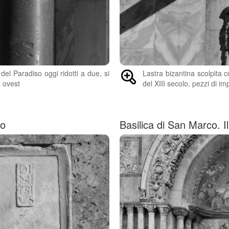
del Paradiso oggi ridotti a due, si
Lastra bizantina scolpita 
a ovest
del XIII secolo, pezzi di i
io
Basilica di San Marco. I