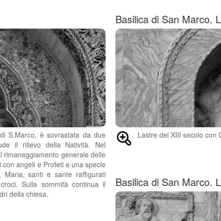
Basilica di San Marco. L
ca di S.Marco, è sovrastata da due
Lastre del XIII secolo con C
de il rilievo della Natività. Nel
al rimaneggiamento generale delle
ti con angeli e Profeti e una specie
Maria, santi e sante raffigurati
Basilica di San Marco. L
croci. Sulla sommità continua il
dri della chiesa.