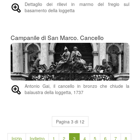
Dettaglio dei rilievi in marmo del fregio sul
basamento della loggetta
Campanile di San Marco. Cancello
Antonio Gai, il cancello in bronzo che chiude la
balaustra della loggetta, 1737
Pagina 3 di 12
Inizio
Indietro
1
2
3
4
5
6
7
8