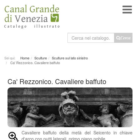
Cerca
Cerca
nel
catalogo
Sei qui:
Home
Sculture
Sculture sul lato sinistro
Ca' Rezzonico. Cavaliere baffuto
Ca' Rezzonico. Cavaliere baffuto
Cavaliere baffuto della metà del Seicento in chiave
d'arco con putti laterali, primo piano nobile