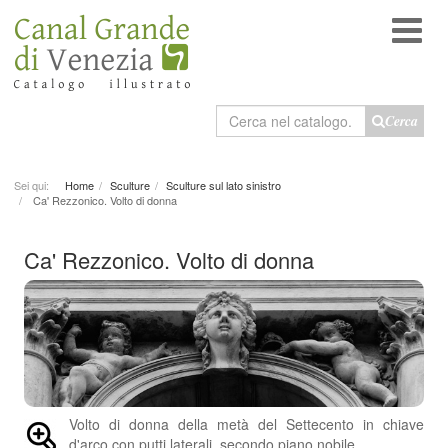
Cerca
Cerca
nel
catalogo
Sei qui:
Home
Sculture
Sculture sul lato sinistro
Ca' Rezzonico. Volto di donna
Ca' Rezzonico. Volto di donna
Volto di donna della metà del Settecento in chiave
d'arco con putti laterali, secondo piano nobile