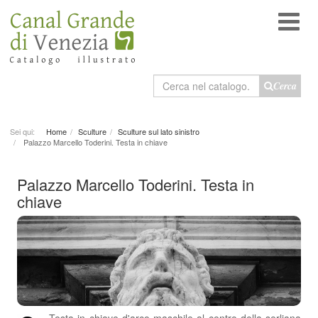
Cerca
Cerca
nel
catalogo
Sei qui:
Home
Sculture
Sculture sul lato sinistro
Palazzo Marcello Toderini. Testa in chiave
Palazzo Marcello Toderini. Testa in
chiave
Testa in chiave d'arco maschile al centro della serliana