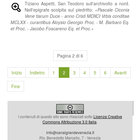
Tiziano Aspetti, San Teodoro sull'archivolto a nord.
Nell'epigrafe scolpita sul piedritto: «
Pascale Ciconia
Vene tiarum Duce - anno Cristi MDXCI Vrbis conditae
MCLXX - curantibus Aloysio Georgio Proc. - M. Barbaro Eq.
et Proc. - Jacobo Foscareno Eq. et Proc.
»
Pagina 2 di 6
Inizio
Indietro
1
2
3
4
5
6
Avanti
Fine
I contenuti di questo sito sono rilasciati sotto
Licenza Creative
Commons Attribuzione 3.0 Italia
.
info@canalgrandevenezia.it
Riv. Benedetto Marcello, 7 - Venezia