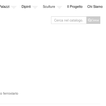
Palazzi
Dipinti
Sculture
Il Progetto
Chi Siamo
Cerca
Cerca
nel
catalogo
o ferroviario