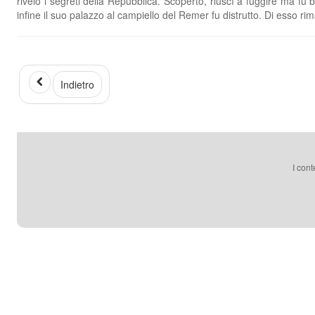
rivelò i segreti della Repubblica. Scoperto, riuscì a fuggire ma fu 
infine il suo palazzo al campiello del Remer fu distrutto. Di esso ri
Indietro
I cont