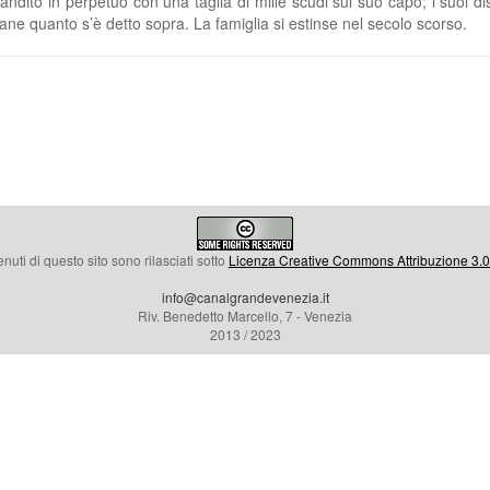
bandito in perpetuo con una taglia di mille scudi sul suo capo; i suoi di
mane quanto s’è detto sopra. La famiglia si estinse nel secolo scorso.
enuti di questo sito sono rilasciati sotto
Licenza Creative Commons Attribuzione 3.0 
info@canalgrandevenezia.it
Riv. Benedetto Marcello, 7 - Venezia
2013 / 2023