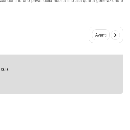
scendenti furono privati della nobiltà fino alla quarta generazione e
Avanti
Italia
.