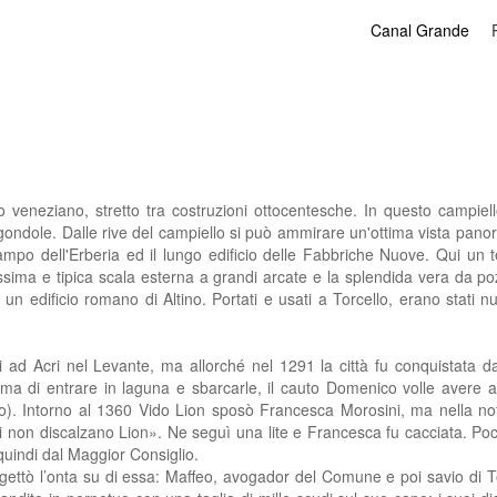
Canal Grande
lo veneziano, stretto tra costruzioni ottocentesche. In questo campi
 gondole. Dalle rive del campiello si può ammirare un'ottima vista pan
ampo dell'Erberia ed il lungo edificio delle Fabbriche Nuove. Qui un
ssima e tipica scala esterna a grandi arcate e la splendida vera da poz
 un edificio romano di Altino. Portati e usati a Torcello, erano stati
iti ad Acri nel Levante, ma allorché nel 1291 la città fu conquistata 
rima di entrare in laguna e sbarcarle, il cauto Domenico volle avere
. Intorno al 1360 Vido Lion sposò Francesca Morosini, ma nella notte d
 non discal­zano Lion». Ne seguì una lite e Francesca fu caccia­ta. P
quindi dal Maggior Consiglio.
 gettò l’onta su di essa: Maffeo, avogador del Comune e poi savio di 