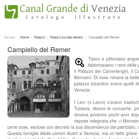
Sei qui:
Home
Palazzi
Palazzi sul lato destro
Campiello del Remer
Campiello del Remer
Tipico e pittoresco ango
fabbricavano i remi delle
il Palazzo dei Camerlenghi, il C
Morosini. Di esso rimane la belli
palazzo bizantino erano quelli di
Venezia.
I Lion (o Leoni) s’erano trasfer
Tuttavia, dicono le cronache, p
doveva avvenire pochi anni dopo)
rispose sdegnata che «i Morosini
certe cose, escluse con decreto la sua discendenza dal patriziato, 
Questa famiglia diede uomini illustri a Venezia, ma un fatto grave