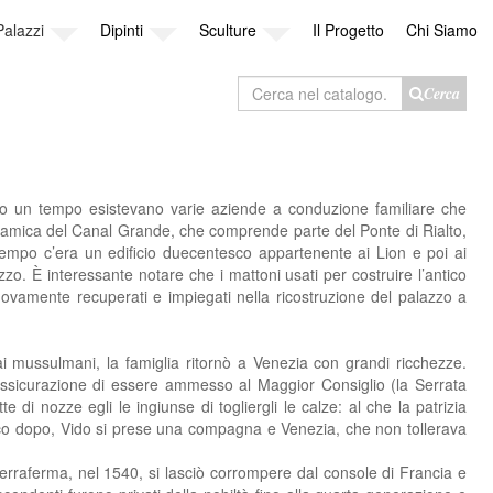
Palazzi
Dipinti
Sculture
Il Progetto
Chi Siamo
Cerca
Cerca
nel
catalogo
ello un tempo esistevano varie aziende a conduzione familiare che
oramica del Canal Grande, che comprende parte del Ponte di Rialto,
 tempo c’era un edificio duecentesco appartenente ai Lion e poi ai
zo. È interessante notare che i mattoni usati per costruire l’antico
 nuovamente recuperati e impiegati nella ricostruzione del palazzo a
dai mussulmani, la famiglia ritornò a Venezia con grandi ricchezze.
 assicurazione di essere ammesso al Maggior Consiglio (la Serrata
i nozze egli le ingiunse di togliergli le calze: al che la patrizia
oco dopo, Vido si prese una compagna e Vene­zia, che non tollerava
Terraferma, nel 1540, si lasciò corrompere dal console di Francia e